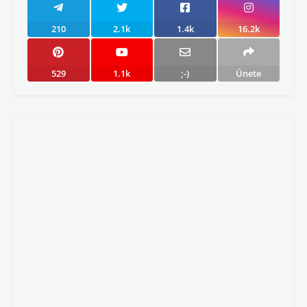
210
2.1k
1.4k
16.2k
529
1.1k
;-)
Únete