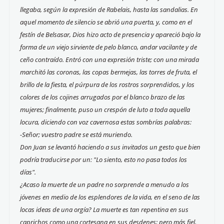
llegaba, según la expresión de Rabelais, hasta las sandalias. En
aquel momento de silencio se abrió una puerta, y, como en el
festín de Belsasar, Dios hizo acto de presencia y apareció bajo la
forma de un viejo sirviente de pelo blanco, andar vacilante y de
ceño contraído. Entró con una expresión triste; con una mirada
marchitó las coronas, las copas bermejas, las torres de fruta, el
brillo de la fiesta, el púrpura de los rostros sorprendidos, y los
colores de los cojines arrugados por el blanco brazo de las
mujeres; finalmente, puso un crespón de luto a toda aquella
locura, diciendo con voz cavernosa estas sombrías palabras:
-Señor; vuestro padre se está muriendo.
Don Juan se levantó haciendo a sus invitados un gesto que bien
podría traducirse por un: "Lo siento, esto no pasa todos los
días".
¿Acaso la muerte de un padre no sorprende a menudo a los
jóvenes en medio de los esplendores de la vida, en el seno de las
locas ideas de una orgía? La muerte es tan repentina en sus
caprichos como una cortesana en sus desdenes; pero más fiel,