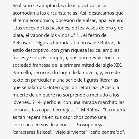
Realismo se adoptan las ideas prácticas y se
acomodan a las circunstancias. Así, destacamos que
el tema económico, obsesión de Balzac, aparece en: "
...las voces de las pasiones, de los vasos de oro y de
plata, el vapor de los vinos..." "... el festín de
Belsasar". -Figuras literarias. La prosa de Balzac, de
estilo descriptivo, con gran riqueza léxica, amplias
frases y sintaxis compleja, nos hace revivir toda la
sociedad francesa de la primera mitad del siglo XIX.
Para ello, recurre a lo largo de la novela, y, en este
texto en particular a una serie de figuras literarias
que señalamos: -Interrogación retórica:-"¿Acaso la
muerte de un padre no sorprende a menudo a los
jóvenes...?" -Hipérbole:"con una mirada marchitó las
coronas, las copas bermejas..." -Metáfora: "La muerte
es tan repentina en sus caprichos como una
cortesana en sus desdenes". -Prosopopeya:
(caracteres físicos):" viejo sirviente" "ceño contraído".