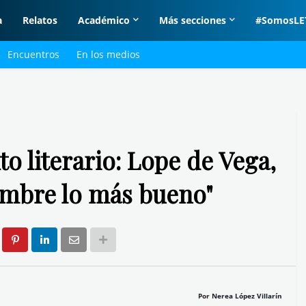
a
Relatos
Académico
Más secciones
#SomosLE
Encuentros
En los medios
o literario: Lope de Vega,
hombre lo más bueno"
Por
Nerea López Villarín