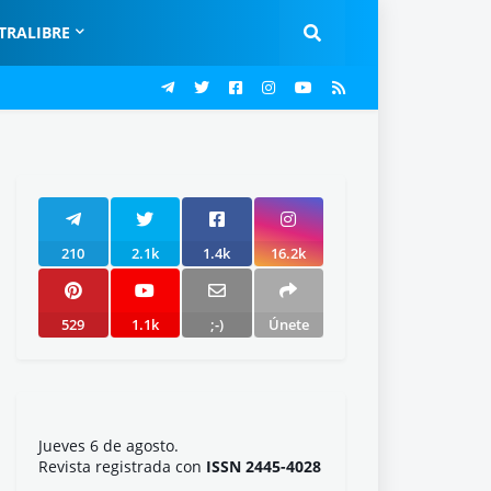
TRALIBRE
210
2.1k
1.4k
16.2k
529
1.1k
;-)
Únete
Jueves 6 de agosto.
Revista registrada con
ISSN 2445-4028