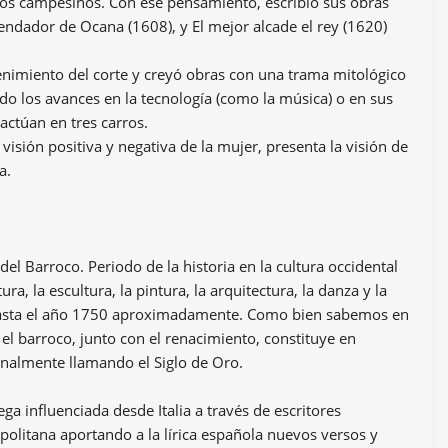
 los campesinos. Con ese pensamiento, escribió sus obras
endador de Ocana (1608), y El mejor alcade el rey (1620)
enimiento del corte y creyó obras con una trama mitológico
o los avances en la tecnología (como la música) o en sus
actúan en tres carros.
isión positiva y negativa de la mujer, presenta la visión de
a.
el Barroco. Periodo de la historia en la cultura occidental
ra, la escultura, la pintura, la arquitectura, la danza y la
hasta el año 1750 aproximadamente. Como bien sabemos en
el barroco, junto con el renacimiento, constituye en
ionalmente llamando el Siglo de Oro.
lega influenciada desde Italia a través de escritores
politana aportando a la lírica española nuevos versos y