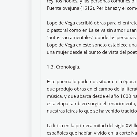
rey, los nobles, y las personas comunes o
Fuente ovejuna (1612), Peribánez y el com
Lope de Vega escribió obras para el entret
o pastoral como en La selva sin amor usand
"autos sacramentales" donde las personas 
Lope de Vega en este soneto establece una v
una mujer desde el punto de vista del poet
1.3. Cronología.
Este poema lo podemos situar en la época d
que produjo obras en el campo de la literatu
música, y que abarca desde el año 1600 
esta etapa también surgió el renacimiento, 
nuestras letras lo que se ha venido tradic
La lírica en la primera mitad del siglo XVI l
españoles que habían vivido en la corte Na