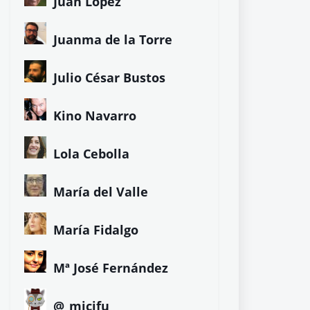
Juan López
Juanma de la Torre
Julio César Bustos
Kino Navarro
Lola Cebolla
María del Valle
María Fidalgo
Mª José Fernández
@_micifu_