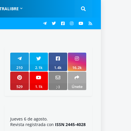
TRALIBRE
210
2.1k
1.4k
16.2k
529
1.1k
;-)
Únete
Jueves 6 de agosto.
Revista registrada con
ISSN 2445-4028