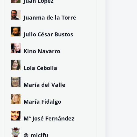
Juan López
Juanma de la Torre
Julio César Bustos
Kino Navarro
Lola Cebolla
María del Valle
María Fidalgo
Mª José Fernández
@_micifu_