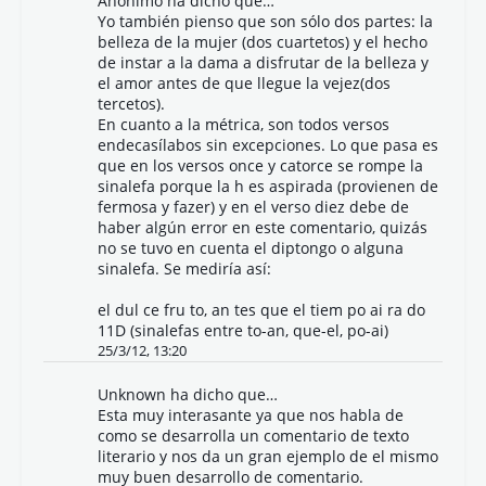
Anónimo ha dicho que…
Yo también pienso que son sólo dos partes: la
belleza de la mujer (dos cuartetos) y el hecho
de instar a la dama a disfrutar de la belleza y
el amor antes de que llegue la vejez(dos
tercetos).
En cuanto a la métrica, son todos versos
endecasílabos sin excepciones. Lo que pasa es
que en los versos once y catorce se rompe la
sinalefa porque la h es aspirada (provienen de
fermosa y fazer) y en el verso diez debe de
haber algún error en este comentario, quizás
no se tuvo en cuenta el diptongo o alguna
sinalefa. Se mediría así:
el dul ce fru to, an tes que el tiem po ai ra do
11D (sinalefas entre to-an, que-el, po-ai)
25/3/12, 13:20
Unknown
ha dicho que…
Esta muy interasante ya que nos habla de
como se desarrolla un comentario de texto
literario y nos da un gran ejemplo de el mismo
muy buen desarrollo de comentario.