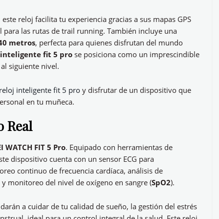
, este reloj facilita tu experiencia gracias a sus mapas GPS
 para las rutas de trail running. También incluye una
 40 metros
, perfecta para quienes disfrutan del mundo
 inteligente fit 5 pro
se posiciona como un imprescindible
l siguiente nivel.
reloj inteligente fit 5 pro
y disfrutar de un dispositivo que
ersonal en tu muñeca.
o Real
 WATCH FIT 5 Pro
. Equipado con herramientas de
este dispositivo cuenta con un sensor ECG para
reo continuo de frecuencia cardíaca, análisis de
) y monitoreo del nivel de oxígeno en sangre (
SpO2
).
arán a cuidar de tu calidad de sueño, la gestión del estrés
trual, ideal para un control integral de la salud. Este reloj