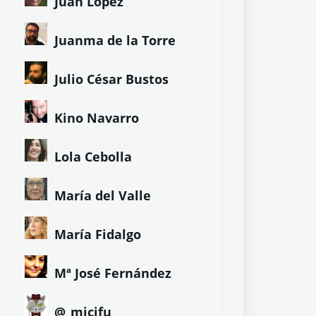
Juan López
Juanma de la Torre
Julio César Bustos
Kino Navarro
Lola Cebolla
María del Valle
María Fidalgo
Mª José Fernández
@_micifu_