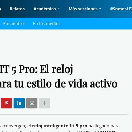
a
Relatos
Académico
Más secciones
#SomosLE
Encuentros
En los medios
5 Pro: El reloj
ra tu estilo de vida activo
a convergen, el
reloj inteligente fit 5 pro
ha llegado para