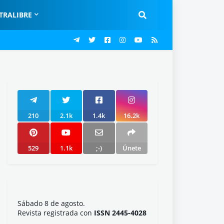
TRALIBRE
210
2.1k
1.4k
16.2k
529
1.1k
;-)
Únete
Sábado 8 de agosto.
Revista registrada con
ISSN 2445-4028