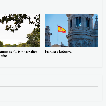
amus es París y los zafios
España a la deriva
zafios