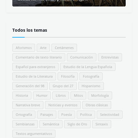
Todos los temas
Aforismos
Arte
Certámenes
Comentario de texto literario
Comunicación
Entrevistas
Español para extranjeros
Estudio de la Lengua Española
Estudio de la Literatura
Filosofía
Fotografía
Generación del 98
Grupo del 27
Hispanismo
Historia
Humor
Libros
Mitos
Morfología
Narrativa breve
Noticias y eventos
Obras clásicas
Ortografía
Paisajes
Poesía
Política
Selectividad
Semblanzas
Semántica
Siglo de Oro
Sintaxis
Textos argumentativos