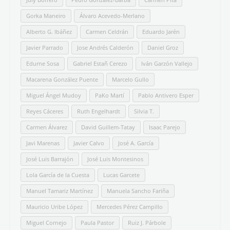
Gorka Maneiro
Álvaro Acevedo-Merlano
Alberto G. Ibáñez
Carmen Celdrán
Eduardo Jarén
Javier Parrado
Jose Andrés Calderón
Daniel Groz
Edurne Sosa
Gabriel Estañ Cerezo
Iván Garzón Vallejo
Macarena González Puente
Marcelo Gullo
Miguel Ángel Mudoy
PaKo Martí
Pablo Antivero Esper
Reyes Cáceres
Ruth Engelhardt
Silvia T.
Carmen Álvarez
David Guillem-Tatay
Isaac Parejo
Javi Marenas
Javier Calvo
José A. García
José Luis Barrajón
José Luis Montesinos
Lola García de la Cuesta
Lucas Garcete
Manuel Tamariz Martínez
Manuela Sancho Fariña
Mauricio Uribe López
Mercedes Pérez Campillo
Miguel Cornejo
Paula Pastor
Ruiz J. Párbole