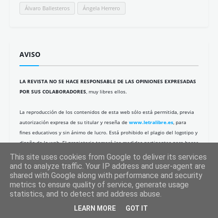
Álvaro Ballesteros
Ángela Herrero
AVISO
LA REVISTA NO SE HACE RESPONSABLE DE LAS OPINIONES EXPRESADAS
POR SUS COLABORADORES
, muy libres ellos.
La reproducción de los contenidos de esta web sólo está permitida, previa
autorización expresa de su titular y reseña de
www.letralibre.es
, para
fines educativos y sin ánimo de lucro. Está prohibido el plagio del logotipo y
diseño de la web. El propietario tomará las medidas pertinentes para hacer
valer sus derechos de propiedad intelectual.
This site uses cookies from Google to deliver its services
and to analyze traffic. Your IP address and user-agent are
Al navegar, aceptas el uso que hacemos de las cookies en este sitio.
+info
shared with Google along with performance and security
metrics to ensure quality of service, generate usage
statistics, and to detect and address abuse.
LETRA LIBRE es un participante del Programa de Afiliados de Amazon de la
UE, un programa publicitario de afiliados diseñado para proporcionar a los
LEARN MORE
GOT IT
sitios web un medio para obtener comisiones por hacer publicidad y