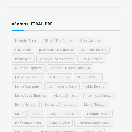
#SomosLETRALIBRE
Ezequiel Tena
Mª José Fernández
Kino Navarro
C.R. Worth
Juan Antonio Carrasco
Asunción Blanco
Pedro Jaén
Antonio Costa Gómez
Eloy González
Nuria de Espinosa
Antonio Hermosa Andújar
Julio César Bustos
Lola Cebolla
María del Valle
Felipe Company
Juanma de la Torre
Pablo Rejano
Juan López Giménez
Álvaro Camacho
Juan José Cerezo
Bruno Echedo
Eduardo Armenteros
María Fidalgo
Micifú
Bcaes
Diego de los Santos
Ezequiel Marín
José Carlos Mena
Diana Álvarez
Fernando Magallanes
July Borrero
Pedro González-Barba
Carmen Pita