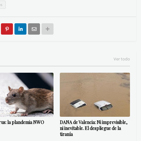
os
Ver todo
rus: la plandemia NWO
DANA de Valencia: Ni imprevisible,
ni inevitable. El despliegue de la
tiranía