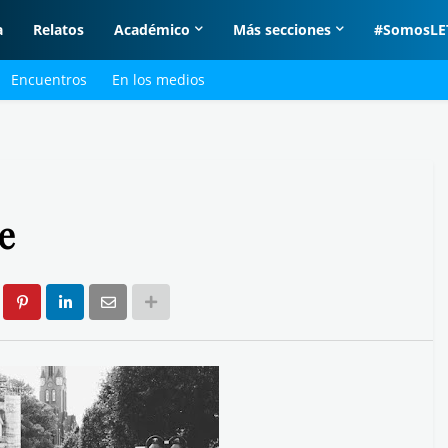
a
Relatos
Académico
Más secciones
#SomosLE
Encuentros
En los medios
ie