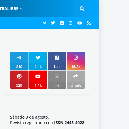
TRALIBRE
210
2.1k
1.4k
16.2k
529
1.1k
;-)
Únete
Sábado 8 de agosto.
Revista registrada con
ISSN 2445-4028