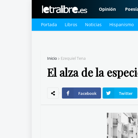
Opinión
Poesí
Portada
Libros
Noticias
Hispanismo
Inicio
Ezequiel Tena
El alza de la espec
Facebook
Twitter