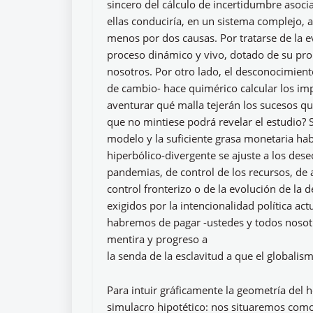
sincero del cálculo de incertidumbre asoc
ellas conduciría, en un sistema complejo, a
menos por dos causas. Por tratarse de la 
proceso dinámico y vivo, dotado de su prop
nosotros. Por otro lado, el desconocimient
de cambio- hace quimérico calcular los im
aventurar qué malla tejerán los sucesos 
que no mintiese podrá revelar el estudio? S
modelo y la suficiente grasa monetaria ha
hiperbólico-divergente se ajuste a los des
pandemias, de control de los recursos, de
control fronterizo o de la evolución de la
exigidos por la intencionalidad política actu
habremos de pagar -ustedes y todos nosotro
mentira y progreso a
la senda de la esclavitud a que el globalis
Para intuir gráficamente la geometría del
simulacro hipotético: nos situaremos como