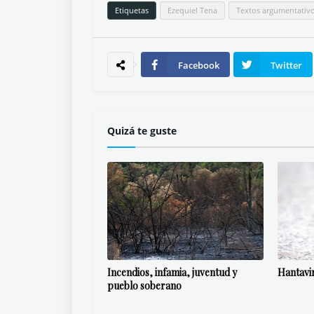
Etiquetas
Ezequiel Tena
Textos argumentativ
Facebook
Twitter
Quizá te guste
Incendios, infamia, juventud y
Hantavi
pueblo soberano