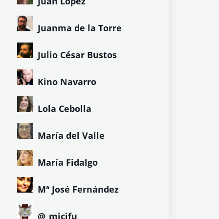
Juan López
Juanma de la Torre
Julio César Bustos
Kino Navarro
Lola Cebolla
María del Valle
María Fidalgo
Mª José Fernández
@_micifu_