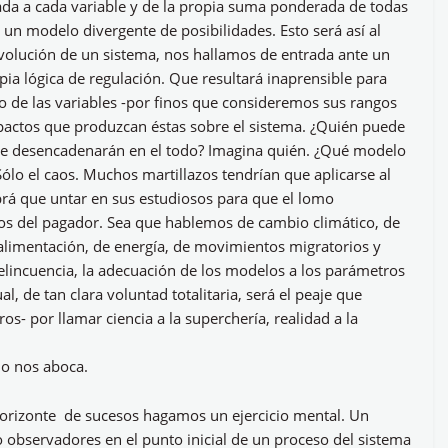
iada a cada variable y de la propia suma ponderada de todas
 un modelo divergente de posibilidades. Esto será así al
evolución de un sistema, nos hallamos de entrada ante un
ia lógica de regulación. Que resultará inaprensible para
o de las variables -por finos que consideremos sus rangos
pactos que produzcan éstas sobre el sistema. ¿Quién puede
que desencadenarán en el todo? Imagina quién. ¿Qué modelo
ólo el caos. Muchos martillazos tendrían que aplicarse al
brá que untar en sus estudiosos para que el lomo
eos del pagador. Sea que hablemos de cambio climático, de
 alimentación, de energía, de movimientos migratorios y
 delincuencia, la adecuación de los modelos a los parámetros
al, de tan clara voluntad totalitaria, será el peaje que
s- por llamar ciencia a la superchería, realidad a la
mo nos aboca.
 horizonte de sucesos hagamos un ejercicio mental. Un
 observadores en el punto inicial de un proceso del sistema