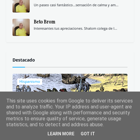
Un paseo casi fantástico...sensación de calma y am...
Beto Brom
Interesantes tus apreciaciones. Shalom colega de l...
Destacado
Hispanismo
This site uses cookies from Google to deliver its services
and to analyze traffic. Your IP address and user-agent are
shared with Google along with performance and security
Libros ideales para regalar (y/o leer) que
metrics to ensure quality of service, generate usage
desmontan la Leyenda Negra
statistics, and to detect and address abuse.
LEARN MORE
GOT IT