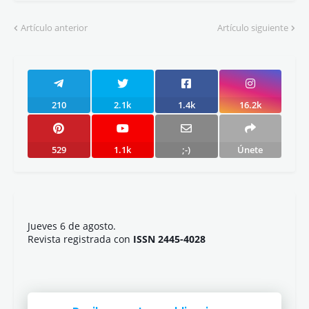
Artículo anterior
Artículo siguiente
210
2.1k
1.4k
16.2k
529
1.1k
;-)
Únete
Jueves 6 de agosto.
Revista registrada con
ISSN 2445-4028