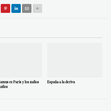
amus es París y los zafios
España a la deriva
zafios