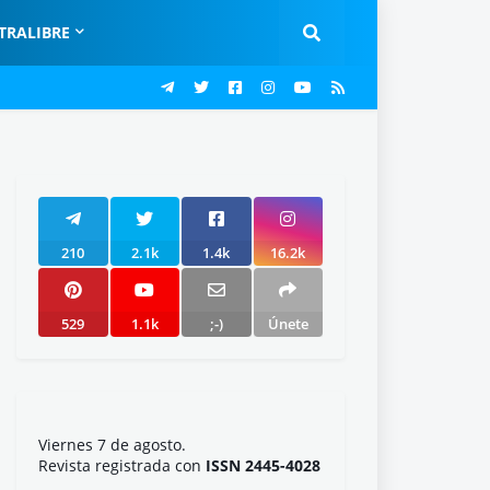
TRALIBRE
210
2.1k
1.4k
16.2k
529
1.1k
;-)
Únete
Viernes 7 de agosto.
Revista registrada con
ISSN 2445-4028