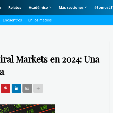
a
Relatos
Académico
Más secciones
#SomosLE
Encuentros
En los medios
iral Markets en 2024: Una
a