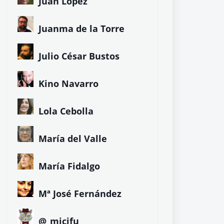
Juan López
Juanma de la Torre
Julio César Bustos
Kino Navarro
Lola Cebolla
María del Valle
María Fidalgo
Mª José Fernández
@_micifu_