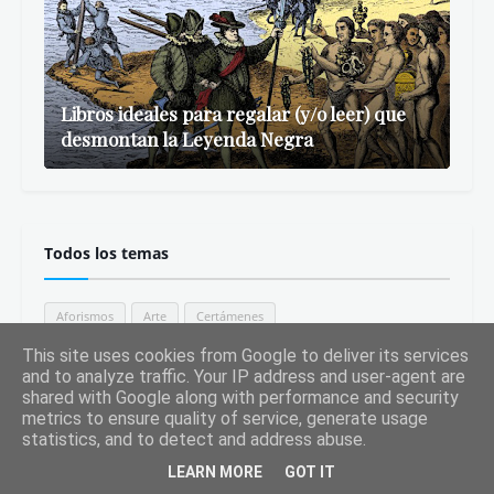
Libros ideales para regalar (y/o leer) que
desmontan la Leyenda Negra
Todos los temas
Aforismos
Arte
Certámenes
Comentario de texto literario
Comunicación
Entrevistas
This site uses cookies from Google to deliver its services
and to analyze traffic. Your IP address and user-agent are
Español para extranjeros
Estudio de la Lengua Española
shared with Google along with performance and security
metrics to ensure quality of service, generate usage
Estudio de la Literatura
Filosofía
Fotografía
statistics, and to detect and address abuse.
Generación del 98
Grupo del 27
Hispanismo
LEARN MORE
GOT IT
Historia
Humor
Libros
Mitos
Morfología