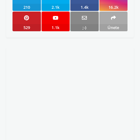
210
2.1k
1.4k
16.2k
529
1.1k
;-)
Únete