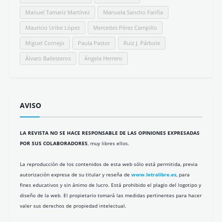
Manuel Tamariz Martínez
Manuela Sancho Fariña
Mauricio Uribe López
Mercedes Pérez Campillo
Miguel Cornejo
Paula Pastor
Ruiz J. Párbole
Álvaro Ballesteros
Ángela Herrero
AVISO
LA REVISTA NO SE HACE RESPONSABLE DE LAS OPINIONES EXPRESADAS
POR SUS COLABORADORES
, muy libres ellos.
La reproducción de los contenidos de esta web sólo está permitida, previa
autorización expresa de su titular y reseña de
www.letralibre.es
, para
fines educativos y sin ánimo de lucro. Está prohibido el plagio del logotipo y
diseño de la web. El propietario tomará las medidas pertinentes para hacer
valer sus derechos de propiedad intelectual.