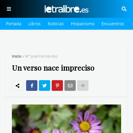
Portada
Libros
Noticias
Hispanismo
Encuentros
Inicio
Mª José Fernández
Un verso nace impreciso