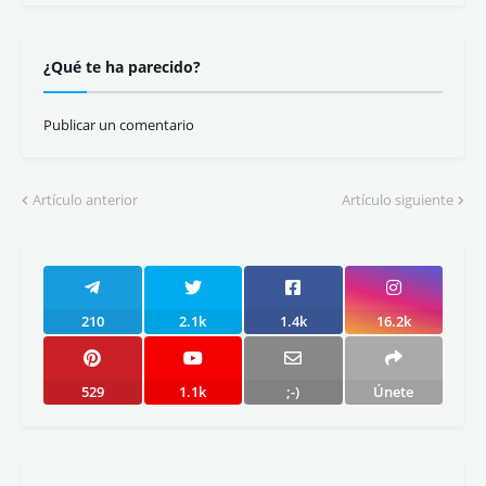
¿Qué te ha parecido?
Publicar un comentario
Artículo anterior
Artículo siguiente
210
2.1k
1.4k
16.2k
529
1.1k
;-)
Únete