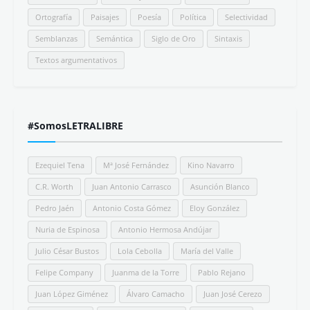
Ortografía
Paisajes
Poesía
Política
Selectividad
Semblanzas
Semántica
Siglo de Oro
Sintaxis
Textos argumentativos
#SomosLETRALIBRE
Ezequiel Tena
Mª José Fernández
Kino Navarro
C.R. Worth
Juan Antonio Carrasco
Asunción Blanco
Pedro Jaén
Antonio Costa Gómez
Eloy González
Nuria de Espinosa
Antonio Hermosa Andújar
Julio César Bustos
Lola Cebolla
María del Valle
Felipe Company
Juanma de la Torre
Pablo Rejano
Juan López Giménez
Álvaro Camacho
Juan José Cerezo