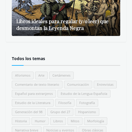
Libros ideales para regalar (y/o leer) que
desmontan la Leyenda Negra
Todos los temas
Aforismos
Arte
Certámenes
Comentario de texto literario
Comunicación
Entrevistas
Español para extranjeros
Estudio de la Lengua Española
Estudio de la Literatura
Filosofía
Fotografía
Generación del 98
Grupo del 27
Hispanismo
Historia
Humor
Libros
Mitos
Morfología
Narrativa breve
Noticias y eventos
Obras clásicas