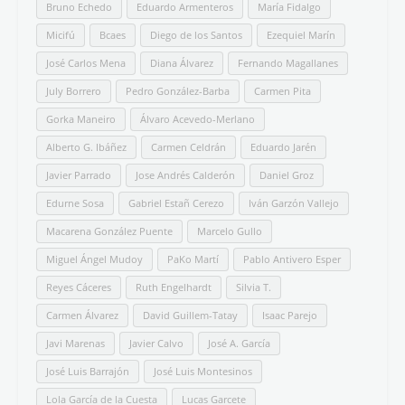
Bruno Echedo
Eduardo Armenteros
María Fidalgo
Micifú
Bcaes
Diego de los Santos
Ezequiel Marín
José Carlos Mena
Diana Álvarez
Fernando Magallanes
July Borrero
Pedro González-Barba
Carmen Pita
Gorka Maneiro
Álvaro Acevedo-Merlano
Alberto G. Ibáñez
Carmen Celdrán
Eduardo Jarén
Javier Parrado
Jose Andrés Calderón
Daniel Groz
Edurne Sosa
Gabriel Estañ Cerezo
Iván Garzón Vallejo
Macarena González Puente
Marcelo Gullo
Miguel Ángel Mudoy
PaKo Martí
Pablo Antivero Esper
Reyes Cáceres
Ruth Engelhardt
Silvia T.
Carmen Álvarez
David Guillem-Tatay
Isaac Parejo
Javi Marenas
Javier Calvo
José A. García
José Luis Barrajón
José Luis Montesinos
Lola García de la Cuesta
Lucas Garcete