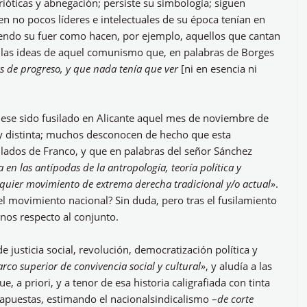
ióticas y abnegación; persiste su simbología; siguen
n no pocos líderes e intelectuales de su época tenían en
niendo su fuer como hacen, por ejemplo, aquellos que cantan
n las ideas de aquel comunismo que, en palabras de Borges
s de progreso, y que nada tenía que ver
[ni en esencia ni
ese sido fusilado en Alicante aquel mes de noviembre de
uy distinta; muchos desconocen de hecho que esta
ulados de Franco, y que en palabras del señor Sánchez
a en las antípodas de la antropología, teoría política y
lquier movimiento de extrema derecha tradicional y/o actual»
.
l movimiento nacional? Sin duda, pero tras el fusilamiento
nos respecto al conjunto.
justicia social, revolución, democratización política y
rco superior de convivencia social y cultural»
, y aludía a las
 a priori, y a tenor de esa historia caligrafiada con tinta
trapuestas, estimando el nacionalsindicalismo –
de corte