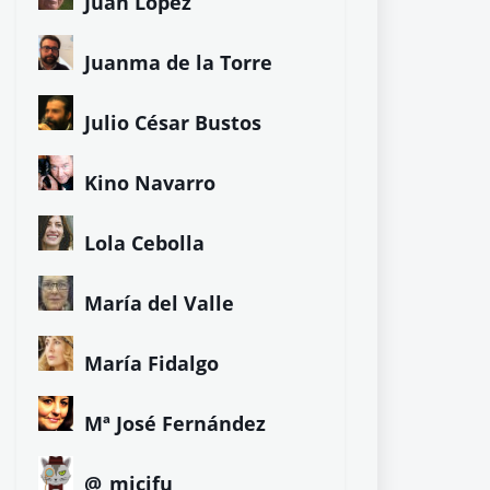
Juan López
Juanma de la Torre
Julio César Bustos
Kino Navarro
Lola Cebolla
María del Valle
María Fidalgo
Mª José Fernández
@_micifu_