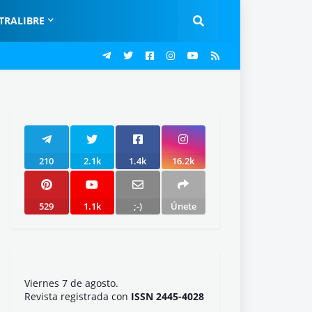
TRALIBRE
210
2.1k
1.4k
16.2k
529
1.1k
;-)
Únete
Viernes 7 de agosto.
Revista registrada con
ISSN 2445-4028