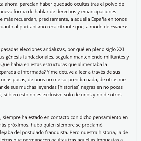
a ahora, parecían haber quedado ocultas tras el polvo de
ta nueva forma de hablar de derechos y emancipaciones
ue más recuerdan, precisamente, a aquella España en tonos
uanto al puritanismo recalcitrante que, a modo de
«avance
s pasadas elecciones andaluzas, por qué en pleno siglo XXI
us génesis fundacionales, seguían manteniendo militantes y
Qué había en estas estructuras que alimentaba la
eparada e informada? Y me detuve a leer a través de sus
í unas pocas; de unos no me sorprendía nada, de otros me
ar de sus muchas leyendas [historias] negras en no pocas
s; si bien esto no es exclusivo solo de unos y no de otros.
iar, siempre ha estado en contacto con dicho pensamiento en
 más próximos, hubo quien siempre se proclamó
lejaba del postulado franquista. Pero nuestra historia, la de
on letras que permanecen ocultas tras aquellas impuestas a