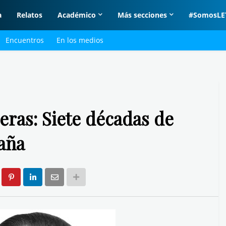
a
Relatos
Académico
Más secciones
#SomosLE
Encuentros
En los medios
eras: Siete décadas de
aña