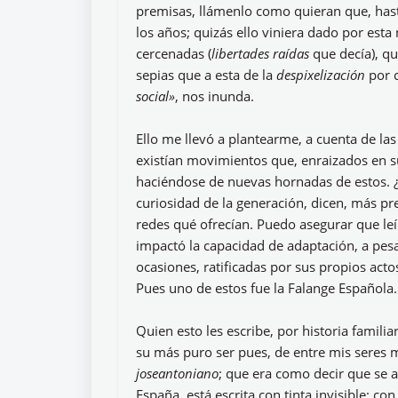
premisas, llámenlo como quieran que, hast
los años; quizás ello viniera dado por es
cercenadas (
libertades raídas
que decía), q
sepias que a esta de la
despixelización
por c
social»
, nos inunda.
Ello me llevó a plantearme, a cuenta de la
existían movimientos que, enraizados en s
haciéndose de nuevas hornadas de estos. ¿
curiosidad de la generación, dicen, más pr
redes qué ofrecían. Puedo asegurar que le
impactó la capacidad de adaptación, a pes
ocasiones, ratificadas por sus propios acto
Pues uno de estos fue la Falange Española.
Quien esto les escribe, por historia famil
su más puro ser pues, de entre mis seres
joseantoniano
; que era como decir que se a
España, está escrita con tinta invisible; c