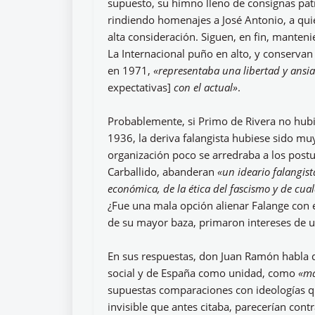
supuesto, su himno lleno de consignas patr
rindiendo homenajes a José Antonio, a quie
alta consideración. Siguen, en fin, mante
La Internacional puño en alto, y conserva
en 1971,
«representaba una libertad y ansia
expectativas]
con el actual»
.
Probablemente, si Primo de Rivera no hubi
1936, la deriva falangista hubiese sido m
organización poco se arredraba a los post
Carballido, abanderan
«un ideario falangist
económica, de la ética del fascismo y de cua
¿Fue una mala opción alienar Falange con e
de su mayor baza, primaron intereses de u
En sus respuestas, don Juan Ramón habla de 
social y de España como unidad, como
«ma
supuestas comparaciones con ideologías que,
invisible que antes citaba, parecerían con