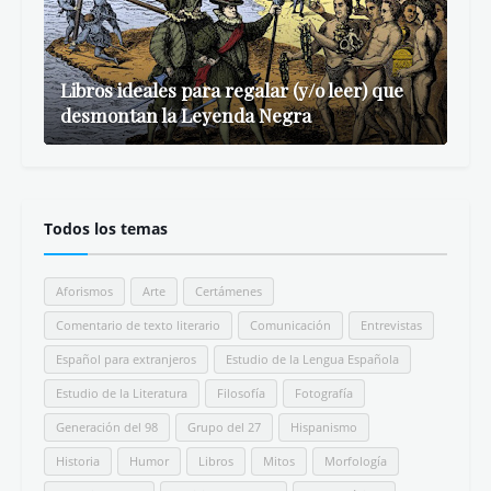
Libros ideales para regalar (y/o leer) que
desmontan la Leyenda Negra
Todos los temas
Aforismos
Arte
Certámenes
Comentario de texto literario
Comunicación
Entrevistas
Español para extranjeros
Estudio de la Lengua Española
Estudio de la Literatura
Filosofía
Fotografía
Generación del 98
Grupo del 27
Hispanismo
Historia
Humor
Libros
Mitos
Morfología