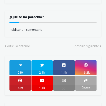
¿Qué te ha parecido?
Publicar un comentario
Artículo anterior
Artículo siguiente
210
2.1k
1.4k
16.2k
529
1.1k
;-)
Únete