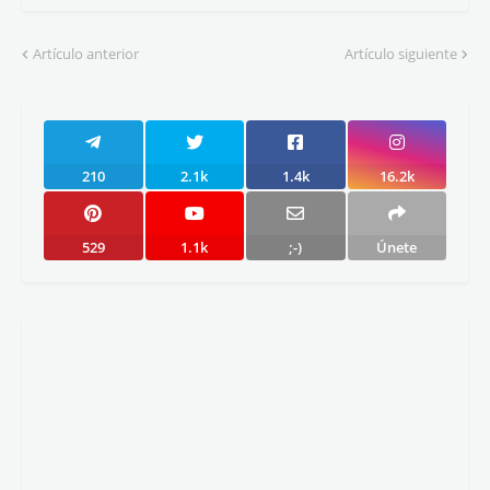
Artículo anterior
Artículo siguiente
210
2.1k
1.4k
16.2k
529
1.1k
;-)
Únete