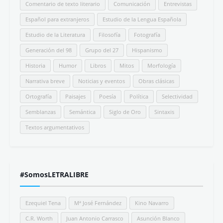
Comentario de texto literario
Comunicación
Entrevistas
Español para extranjeros
Estudio de la Lengua Española
Estudio de la Literatura
Filosofía
Fotografía
Generación del 98
Grupo del 27
Hispanismo
Historia
Humor
Libros
Mitos
Morfología
Narrativa breve
Noticias y eventos
Obras clásicas
Ortografía
Paisajes
Poesía
Política
Selectividad
Semblanzas
Semántica
Siglo de Oro
Sintaxis
Textos argumentativos
#SomosLETRALIBRE
Ezequiel Tena
Mª José Fernández
Kino Navarro
C.R. Worth
Juan Antonio Carrasco
Asunción Blanco