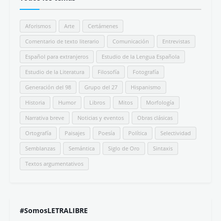
Aforismos
Arte
Certámenes
Comentario de texto literario
Comunicación
Entrevistas
Español para extranjeros
Estudio de la Lengua Española
Estudio de la Literatura
Filosofía
Fotografía
Generación del 98
Grupo del 27
Hispanismo
Historia
Humor
Libros
Mitos
Morfología
Narrativa breve
Noticias y eventos
Obras clásicas
Ortografía
Paisajes
Poesía
Política
Selectividad
Semblanzas
Semántica
Siglo de Oro
Sintaxis
Textos argumentativos
#SomosLETRALIBRE