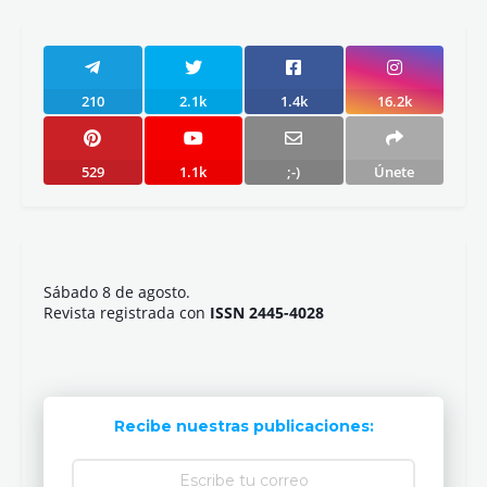
210
2.1k
1.4k
16.2k
529
1.1k
;-)
Únete
Sábado 8 de agosto.
Revista registrada con
ISSN 2445-4028
Recibe nuestras publicaciones: