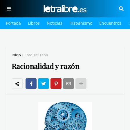
Portada
Libros
Noticias
Hispanismo
Encuentros
Inicio
Ezequiel Tena
Racionalidad y razón