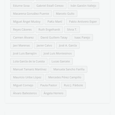
Edurne Sosa
Gabriel Estañ Cerezo
Iván Garzón Vallejo
Macarena González Puente
Marcelo Gullo
Miguel Ángel Mudoy
PaKo Martí
Pablo Antivero Esper
Reyes Cáceres
Ruth Engelhardt
Silvia T.
Carmen Álvarez
David Guillem-Tatay
Isaac Parejo
Javi Marenas
Javier Calvo
José A. García
José Luis Barrajón
José Luis Montesinos
Lola García de la Cuesta
Lucas Garcete
Manuel Tamariz Martínez
Manuela Sancho Fariña
Mauricio Uribe López
Mercedes Pérez Campillo
Miguel Cornejo
Paula Pastor
Ruiz J. Párbole
Álvaro Ballesteros
Ángela Herrero