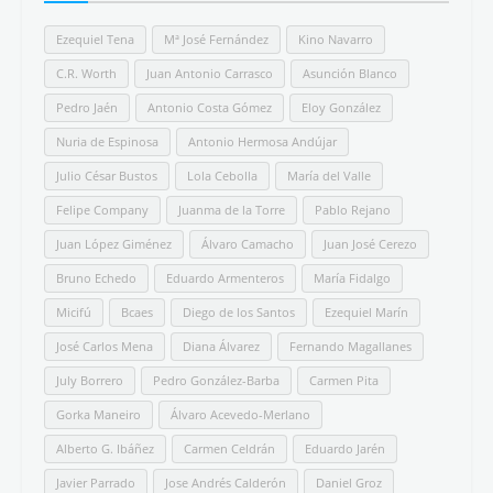
Ezequiel Tena
Mª José Fernández
Kino Navarro
C.R. Worth
Juan Antonio Carrasco
Asunción Blanco
Pedro Jaén
Antonio Costa Gómez
Eloy González
Nuria de Espinosa
Antonio Hermosa Andújar
Julio César Bustos
Lola Cebolla
María del Valle
Felipe Company
Juanma de la Torre
Pablo Rejano
Juan López Giménez
Álvaro Camacho
Juan José Cerezo
Bruno Echedo
Eduardo Armenteros
María Fidalgo
Micifú
Bcaes
Diego de los Santos
Ezequiel Marín
José Carlos Mena
Diana Álvarez
Fernando Magallanes
July Borrero
Pedro González-Barba
Carmen Pita
Gorka Maneiro
Álvaro Acevedo-Merlano
Alberto G. Ibáñez
Carmen Celdrán
Eduardo Jarén
Javier Parrado
Jose Andrés Calderón
Daniel Groz