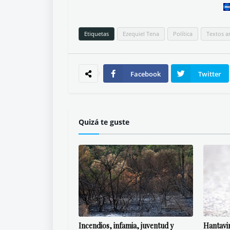
Etiquetas
Ezequiel Tena
Política
Textos a
Facebook
Twitter
Quizá te guste
Incendios, infamia, juventud y
Hantavi