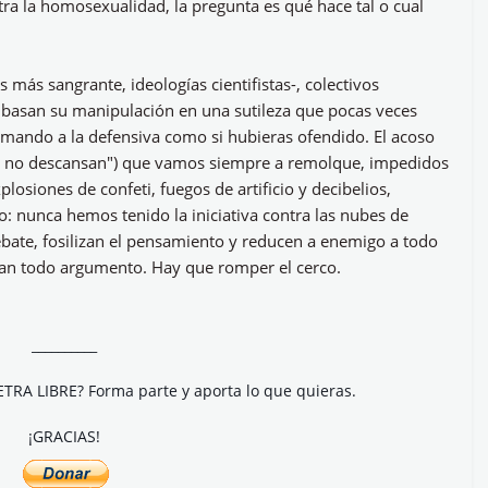
ra la homosexualidad, la pregunta es qué hace tal o cual
 más sangrante, ideologías cientifistas-, colectivos
ue basan su manipulación en una sutileza que pocas veces
emando a la defensiva como si hubieras ofendido. El acoso
tad no descansan") que vamos siempre a remolque, impedidos
losiones de confeti, fuegos de artificio y decibelios,
o: nunca hemos tenido la iniciativa contra las nubes de
ebate, fosilizan el pensamiento y reducen a enemigo a todo
izan todo argumento. Hay que romper el cerco.
__________
ETRA LIBRE? Forma parte y aporta lo que quieras.
¡GRACIAS!