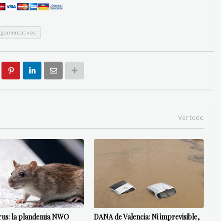
rgumentativos
Ver todo
rus: la plandemia NWO
DANA de Valencia: Ni imprevisible,