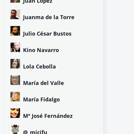
Juan López
Juanma de la Torre
Julio César Bustos
Kino Navarro
Lola Cebolla
María del Valle
María Fidalgo
Mª José Fernández
@_micifu_