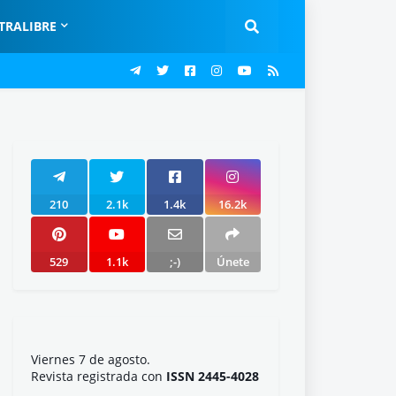
TRALIBRE
210
2.1k
1.4k
16.2k
529
1.1k
;-)
Únete
Viernes 7 de agosto.
Revista registrada con
ISSN 2445-4028