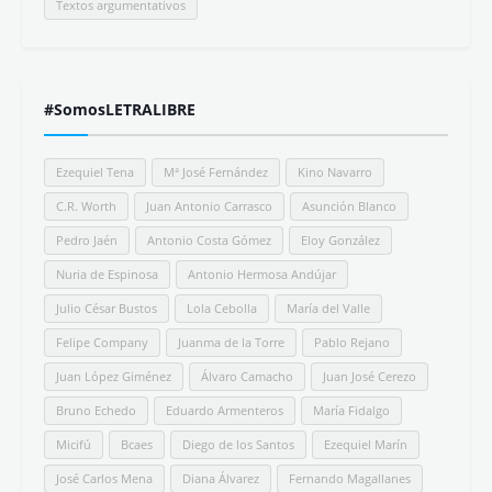
Textos argumentativos
#SomosLETRALIBRE
Ezequiel Tena
Mª José Fernández
Kino Navarro
C.R. Worth
Juan Antonio Carrasco
Asunción Blanco
Pedro Jaén
Antonio Costa Gómez
Eloy González
Nuria de Espinosa
Antonio Hermosa Andújar
Julio César Bustos
Lola Cebolla
María del Valle
Felipe Company
Juanma de la Torre
Pablo Rejano
Juan López Giménez
Álvaro Camacho
Juan José Cerezo
Bruno Echedo
Eduardo Armenteros
María Fidalgo
Micifú
Bcaes
Diego de los Santos
Ezequiel Marín
José Carlos Mena
Diana Álvarez
Fernando Magallanes