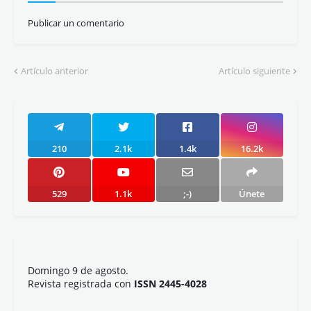
Publicar un comentario
Artículo anterior
Artículo siguiente
210
2.1k
1.4k
16.2k
529
1.1k
;-)
Únete
Domingo 9 de agosto.
Revista registrada con
ISSN 2445-4028