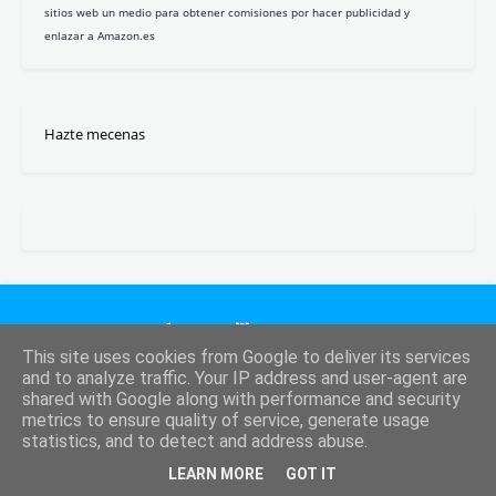
sitios web un medio para obtener comisiones por hacer publicidad y
enlazar a Amazon.es
Hazte mecenas
This site uses cookies from Google to deliver its services
and to analyze traffic. Your IP address and user-agent are
La revista cultural de los lectores interesantes. En español y
shared with Google along with performance and security
en abierto.
metrics to ensure quality of service, generate usage
statistics, and to detect and address abuse.
LEARN MORE
GOT IT