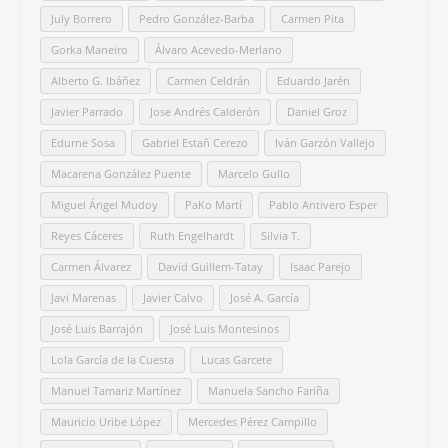
July Borrero
Pedro González-Barba
Carmen Pita
Gorka Maneiro
Álvaro Acevedo-Merlano
Alberto G. Ibáñez
Carmen Celdrán
Eduardo Jarén
Javier Parrado
Jose Andrés Calderón
Daniel Groz
Edurne Sosa
Gabriel Estañ Cerezo
Iván Garzón Vallejo
Macarena González Puente
Marcelo Gullo
Miguel Ángel Mudoy
PaKo Martí
Pablo Antivero Esper
Reyes Cáceres
Ruth Engelhardt
Silvia T.
Carmen Álvarez
David Guillem-Tatay
Isaac Parejo
Javi Marenas
Javier Calvo
José A. García
José Luis Barrajón
José Luis Montesinos
Lola García de la Cuesta
Lucas Garcete
Manuel Tamariz Martínez
Manuela Sancho Fariña
Mauricio Uribe López
Mercedes Pérez Campillo