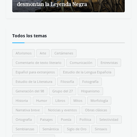
desmontan la Leyenda Negra
Todos los temas
Aforismos
Arte
Certámenes
Comentario de texto literario
Comunicación
Entrevistas
Español para extranjeros
Estudio de la Lengua Española
Estudio de la Literatura
Filosofía
Fotografía
Generación del 98
Grupo del 27
Hispanismo
Historia
Humor
Libros
Mitos
Morfología
Narrativa breve
Noticias y eventos
Obras clásicas
Ortografía
Paisajes
Poesía
Política
Selectividad
Semblanzas
Semántica
Siglo de Oro
Sintaxis