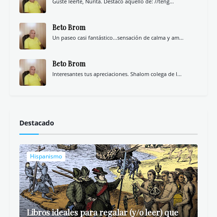
Gusté leerte, Nurita. Destaco aquello de: //teng...
Beto Brom
Un paseo casi fantástico...sensación de calma y am...
Beto Brom
Interesantes tus apreciaciones. Shalom colega de l...
Destacado
Hispanismo
Libros ideales para regalar (y/o leer) que