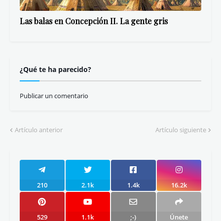
Las balas en Concepción II. La gente gris
¿Qué te ha parecido?
Publicar un comentario
Artículo anterior
Artículo siguiente
210
2.1k
1.4k
16.2k
529
1.1k
;-)
Únete