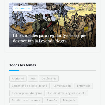
Hispanismo
Libros ideales para regalar (y/o leer) que
desmontan la Leyenda Negra
Todos los temas
Aforismos
Arte
Certámenes
Comentario de texto literario
Comunicación
Entrevistas
Español para extranjeros
Estudio de la Lengua Española
Estudio de la Literatura
Filosofía
Fotografía