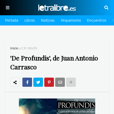
Portada
Libros
Noticias
Hispanismo
Encuentros
Inicio
C.R. Worth
'De Profundis', de Juan Antonio
Carrasco