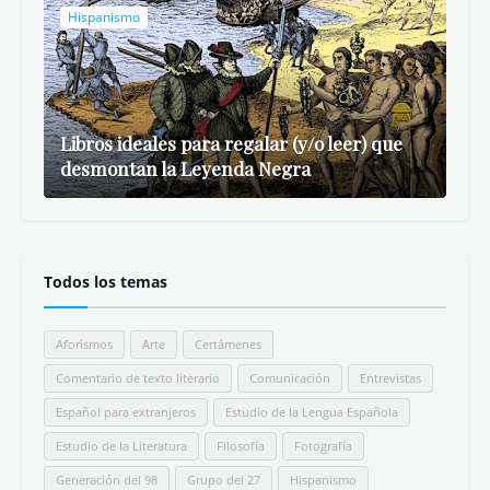
Hispanismo
Libros ideales para regalar (y/o leer) que
desmontan la Leyenda Negra
Todos los temas
Aforismos
Arte
Certámenes
Comentario de texto literario
Comunicación
Entrevistas
Español para extranjeros
Estudio de la Lengua Española
Estudio de la Literatura
Filosofía
Fotografía
Generación del 98
Grupo del 27
Hispanismo