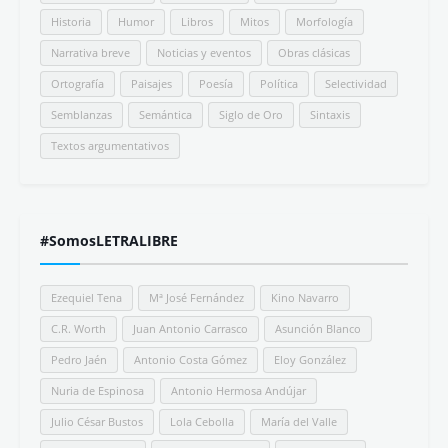
Historia
Humor
Libros
Mitos
Morfología
Narrativa breve
Noticias y eventos
Obras clásicas
Ortografía
Paisajes
Poesía
Política
Selectividad
Semblanzas
Semántica
Siglo de Oro
Sintaxis
Textos argumentativos
#SomosLETRALIBRE
Ezequiel Tena
Mª José Fernández
Kino Navarro
C.R. Worth
Juan Antonio Carrasco
Asunción Blanco
Pedro Jaén
Antonio Costa Gómez
Eloy González
Nuria de Espinosa
Antonio Hermosa Andújar
Julio César Bustos
Lola Cebolla
María del Valle