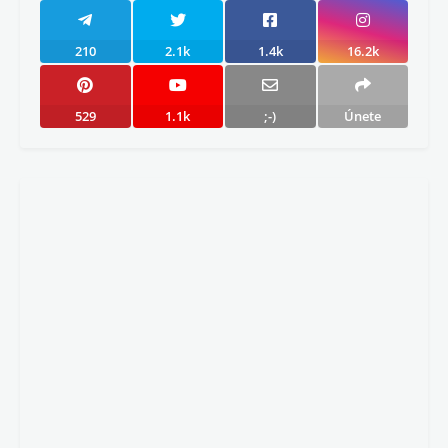
210
2.1k
1.4k
16.2k
529
1.1k
;-)
Únete