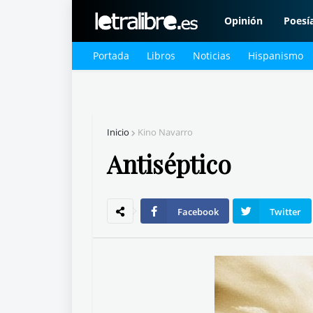
Opinión
Poesí
Portada
Libros
Noticias
Hispanismo
Inicio
Kino Navarro
Antiséptico
Facebook
Twitter