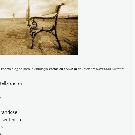
Poema elegido para la Antología
Versos en el Aire III
de
Ediciones Diversidad Literaria
.
tella de ron
a
ebrándose
 sentencia
s.
s