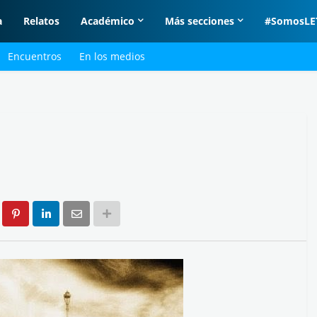
a
Relatos
Académico
Más secciones
#SomosLE
Encuentros
En los medios