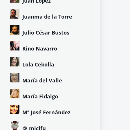
Juan López
Juanma de la Torre
Julio César Bustos
Kino Navarro
Lola Cebolla
María del Valle
María Fidalgo
Mª José Fernández
@_micifu_