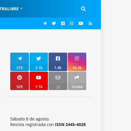
TRALIBRE
210
2.1k
1.4k
16.2k
529
1.1k
;-)
Únete
Sábado 8 de agosto.
Revista registrada con
ISSN 2445-4028