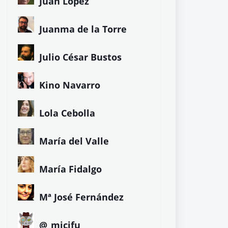
Juan López
Juanma de la Torre
Julio César Bustos
Kino Navarro
Lola Cebolla
María del Valle
María Fidalgo
Mª José Fernández
@_micifu_