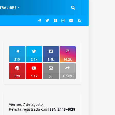
TRALIBRE
210
2.1k
1.4k
16.2k
529
1.1k
;-)
Únete
Viernes 7 de agosto.
Revista registrada con
ISSN 2445-4028