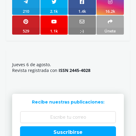
¿Qué te ha parecido?
Publicar un comentario
Artículo anterior
Artículo siguiente
210
2.1k
1.4k
16.2k
529
1.1k
;-)
Únete