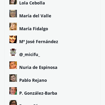
Eloy González
Ezequiel Marín
Ezequiel Tena
Felipe Company
Fernando Magallanes
Gorka Maneiro
Javier Parrado
J. Andrés Calderón