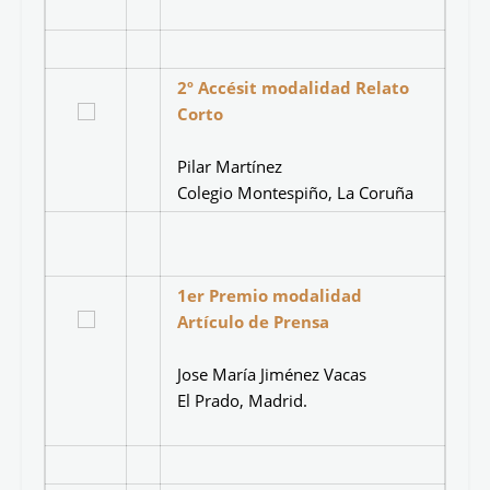
Marta Cabañero
IALE, Valencia
1er Accésit modalidad Relato
Corto
Rafael Contreras
Colegio Altocastillo, Jaén
2º Accésit modalidad Relato
Corto
Pilar Martínez
Colegio Montespiño, La Coruña