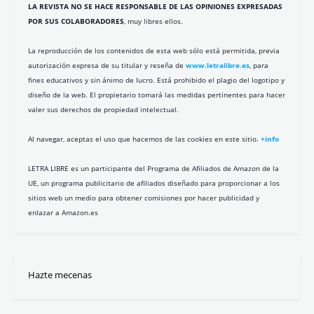
Nuria de Espinosa
Antonio Hermosa Andújar
Julio César Bustos
Lola Cebolla
María del Valle
Felipe Company
Juanma de la Torre
Pablo Rejano
Juan López Giménez
Álvaro Camacho
Juan José Cerezo
Bruno Echedo
Eduardo Armenteros
María Fidalgo
Micifú
Bcaes
Diego de los Santos
Ezequiel Marín
José Carlos Mena
Diana Álvarez
Fernando Magallanes
July Borrero
Pedro González-Barba
Carmen Pita
Gorka Maneiro
Álvaro Acevedo-Merlano
Alberto G. Ibáñez
Carmen Celdrán
Eduardo Jarén
Javier Parrado
Jose Andrés Calderón
Daniel Groz
Edurne Sosa
Gabriel Estañ Cerezo
Iván Garzón Vallejo
Macarena González Puente
Marcelo Gullo
Miguel Ángel Mudoy
PaKo Martí
Pablo Antivero Esper