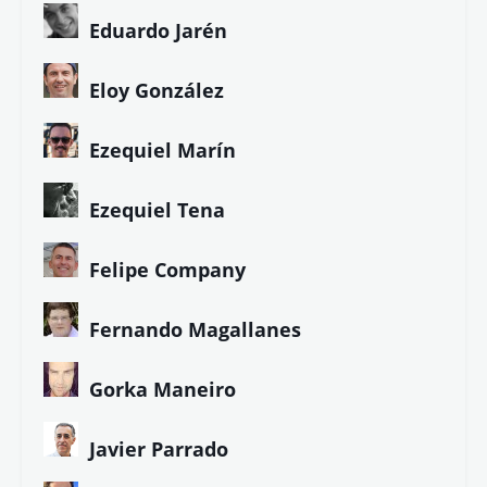
Colaboradores de LETRA LIBRE
Alberto G. Ibáñez
Ángela Herrero
Antonio Hermosa
Asun Blanco
Bcaes