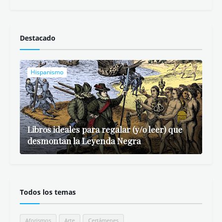
Eso no estaba en mi libro de Historia del
Imperio español
Fracasología. España y sus élites: de los
afrancesados a nuestros días
Una historia de España
Más visto
Descargar Videos de Instagram y Facebook
- Savefrom.net
Libros ideales para regalar (y/o leer) que
desmontan la Leyenda Negra