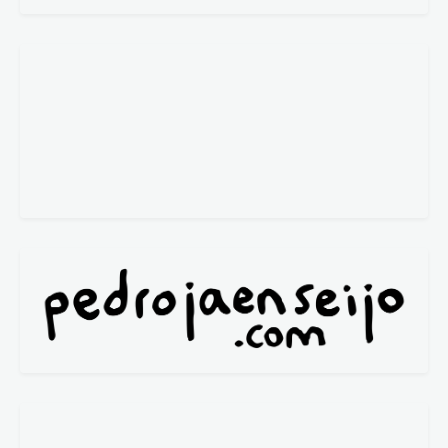
María del Valle
María Fidalgo
Mª José Fernández
@_micifu_
Nuria de Espinosa
Pablo Rejano
P. González-Barba
Reyes Cáceres