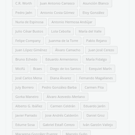
Destacado
Hispanismo
Libros ideales para regalar (y/o leer) que
desmontan la Leyenda Negra
Todos los temas
Aforismos
Arte
Certámenes
Comentario de texto literario
Comunicación
Entrevistas