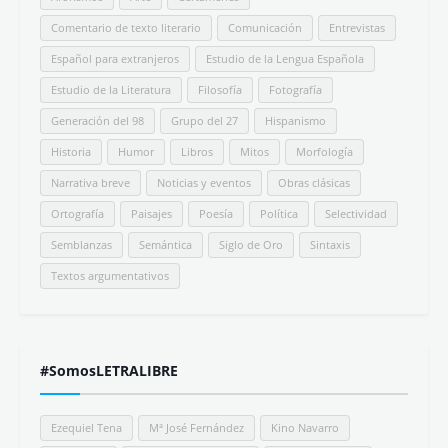
Don Miguel Ruiz: Los Cuatro Acuerdos
Libro Resumen
Comentarios
Beto Brom
Gusté leerte, Nurita. Destaco aquello de: //teng...
Beto Brom
Un paseo casi fantástico...sensación de calma y am...
Beto Brom
Interesantes tus apreciaciones. Shalom colega de l...