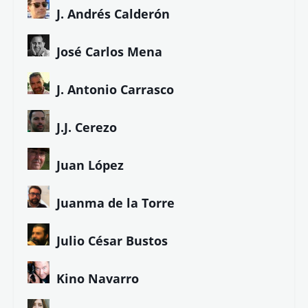
Bruno Echedo
Carmen Álvarez
Carmen Pita
C.R. Worth
Diana Álvarez
Diego de los Santos
Eduardo Armenteros
Eduardo Jarén