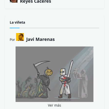
José Carlos Mena
J. Antonio Carrasco
J.J. Cerezo
Juan López
Juanma de la Torre
Julio César Bustos
Kino Navarro
Lola Cebolla