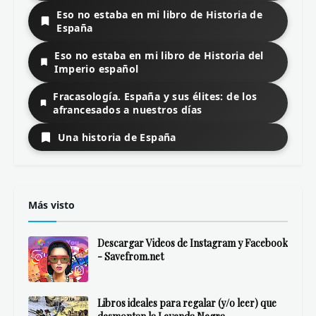
Todos los temas
Autores
Anglosajones y germánicos
Franceses
Grecolatinos
Hispanos
Italianos