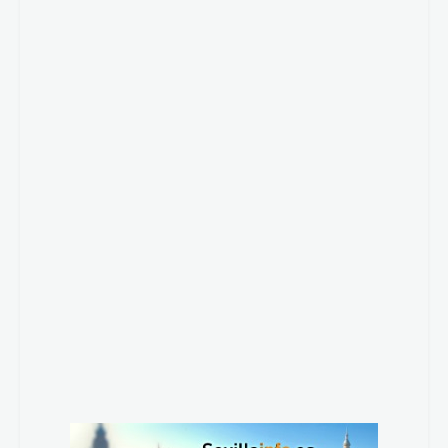
La viñeta
Javi Marenas
Por
Ver más