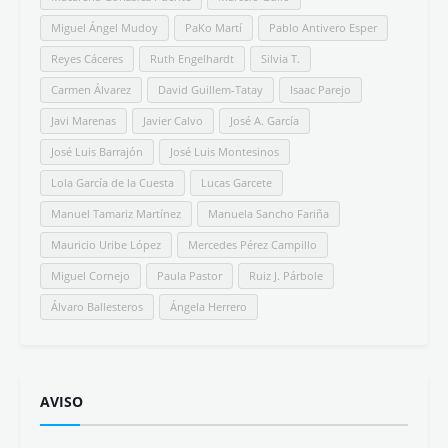
Español para extranjeros
Estudio de la Lengua Española
Estudio de la Literatura
Filosofía
Fotografía
Generación del 98
Grupo del 27
Hispanismo
Historia
Humor
Libros
Mitos
Morfología
Narrativa breve
Noticias y eventos
Obras clásicas
Ortografía
Paisajes
Poesía
Política
Selectividad
Semblanzas
Semántica
Siglo de Oro
Sintaxis
Textos argumentativos
#SomosLETRALIBRE
Ezequiel Tena
Mª José Fernández
Kino Navarro
C.R. Worth
Juan Antonio Carrasco
Asunción Blanco
Pedro Jaén
Antonio Costa Gómez
Eloy González