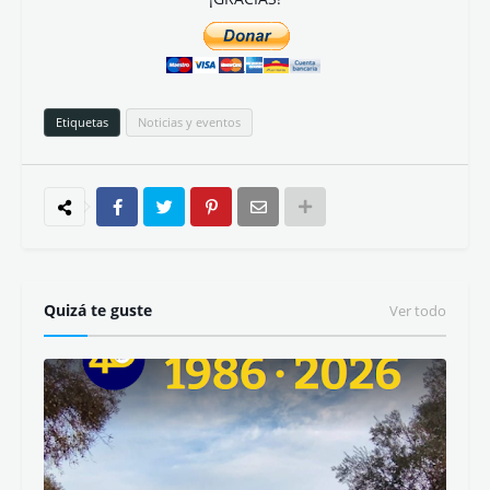
Información proporcionada por nuestro amigo y organizador
del certamen
Miguel Aranguren
__________
¿Te gustan los contenidos de LETRA LIBRE? Forma
parte y aporta lo que quieras.
¡GRACIAS!
Etiquetas
Noticias y eventos