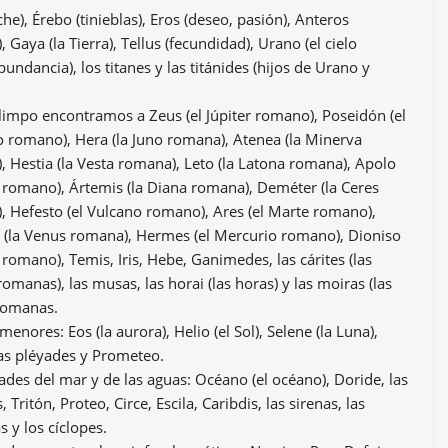
che), Érebo (tinieblas), Eros (deseo, pasión), Anteros
, Gaya (la Tierra), Tellus (fecundidad), Urano (el cielo
bundancia), los titanes y las titánides (hijos de Urano y
limpo encontramos a Zeus (el Júpiter romano), Poseidón (el
 romano), Hera (la Juno romana), Atenea (la Minerva
 Hestia (la Vesta romana), Leto (la Latona romana), Apolo
o romano), Ártemis (la Diana romana), Deméter (la Ceres
, Hefesto (el Vulcano romano), Ares (el Marte romano),
a (la Venus romana), Hermes (el Mercurio romano), Dioniso
 romano), Temis, Iris, Hebe, Ganimedes, las cárites (las
romanas), las musas, las horai (las horas) y las moiras (las
romanas.
menores: Eos (la aurora), Helio (el Sol), Selene (la Luna),
las pléyades y Prometeo.
ades del mar y de las aguas: Océano (el océano), Doride, las
, Tritón, Proteo, Circe, Escila, Caribdis, las sirenas, las
 y los cíclopes.