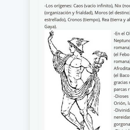
-Los orígenes: Caos (vacío infinito), Nix (no
(organización y frialdad), Moros (el destino)
estrellado), Cronos (tiempo), Rea (tierra y a
Gaya).
-En el O
Neptuno
romana),
(el Feb
romana)
Afrodit
(el Baco
gracias 
parcas 
-Dioses 
Orión, 
-Divinid
nereidas
gorgonas