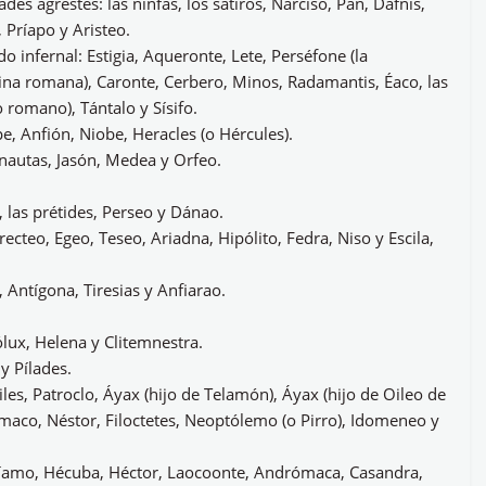
ades agrestes: las ninfas, los sátiros, Narciso, Pan, Dafnis,
 Príapo y Aristeo.
o infernal: Estigia, Aqueronte, Lete, Perséfone (la
ina romana), Caronte, Cerbero, Minos, Radamantis, Éaco, las
o romano), Tántalo y Sísifo.
, Anfión, Niobe, Heracles (o Hércules).
onautas, Jasón, Medea y Orfeo.
, las prétides, Perseo y Dánao.
ecteo, Egeo, Teseo, Ariadna, Hipólito, Fedra, Niso y Escila,
, Antígona, Tiresias y Anfiarao.
ólux, Helena y Clitemnestra.
y Pílades.
les, Patroclo, Áyax (hijo de Telamón), Áyax (hijo de Oileo de
maco, Néstor, Filoctetes, Neoptólemo (o Pirro), Idomeneo y
Príamo, Hécuba, Héctor, Laocoonte, Andrómaca, Casandra,