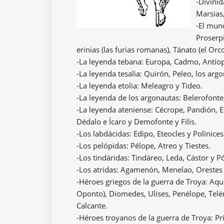
-Divinid
Marsias,
-El mund
Proserp
erinias (las furias romanas), Tánato (el Orc
-La leyenda tebana: Europa, Cadmo, Antíope
-La leyenda tesalia: Quirón, Peleo, los arg
-La leyenda etolia: Meleagro y Tideo.
-La leyenda de los argonautas: Belerofonte
-La leyenda ateniense: Cécrope, Pandión, Er
Dédalo e Ícaro y Demofonte y Filis.
-Los labdácidas: Edipo, Eteocles y Polinices
-Los pelópidas: Pélope, Atreo y Tiestes.
-Los tindáridas: Tindáreo, Leda, Cástor y P
-Los atridas: Agamenón, Menelao, Orestes 
-Héroes griegos de la guerra de Troya: Aqui
Oponto), Diomedes, Ulises, Penélope, Telé
Calcante.
-Héroes troyanos de la guerra de Troya: 