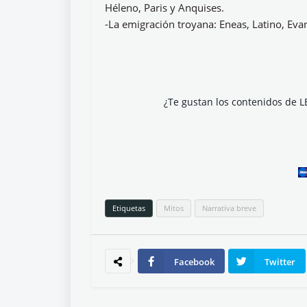
Héleno, Paris y Anquises.
-La emigración troyana: Eneas, Latino, Eva
¿Te gustan los contenidos de L
Etiquetas
Mitos
Narrativa breve
Facebook
Twitter