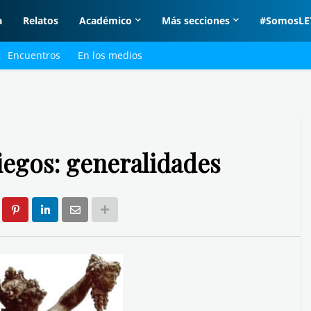
a
Relatos
Académico
Más secciones
#SomosLE
Encuentros
En los medios
iegos: generalidades