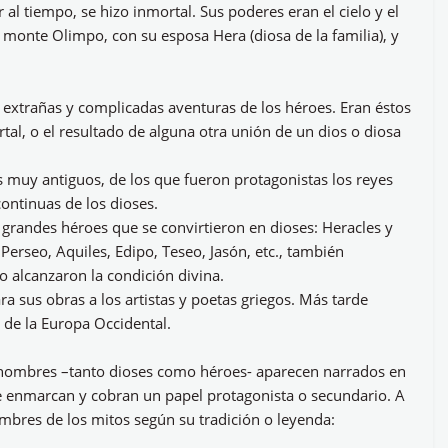
al tiempo, se hizo inmortal. Sus poderes eran el cielo y el
el monte Olimpo, con su esposa Hera (diosa de la familia), y
s extrañas y complicadas aventuras de los héroes. Eran éstos
al, o el resultado de alguna otra unión de un dios o diosa
 muy antiguos, de los que fueron protagonistas los reyes
continuas de los dioses.
os grandes héroes que se convirtieron en dioses: Heracles y
 Perseo, Aquiles, Edipo, Teseo, Jasón, etc., también
 alcanzaron la condición divina.
a sus obras a los artistas y poetas griegos. Más tarde
e de la Europa Occidental.
s hombres –tanto dioses como héroes- aparecen narrados en
se enmarcan y cobran un papel protagonista o secundario. A
bres de los mitos según su tradición o leyenda: