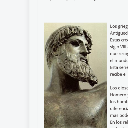
Los grieg
Antigüeda
Estas cre
siglo VI
que reco
el mundo 
Esta seri
recibe e
Los diose
Homero y 
los homb
diferenc
más pode
En los r