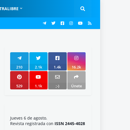
TRALIBRE
210
2.1k
1.4k
16.2k
529
1.1k
;-)
Únete
Jueves 6 de agosto.
Revista registrada con
ISSN 2445-4028