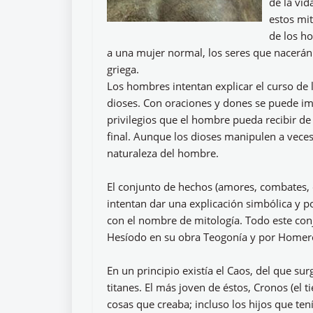
de la vid
estos mit
de los h
a una mujer normal, los seres que nacerán 
griega.
Los hombres intentan explicar el curso de
dioses. Con oraciones y dones se puede im
privilegios que el hombre pueda recibir de
final. Aunque los dioses manipulen a veces
naturaleza del hombre.
El conjunto de hechos (amores, combates, di
intentan dar una explicación simbólica y 
con el nombre de mitología. Todo este co
Hesíodo en su obra Teogonía y por Homero 
En un principio existía el Caos, del que surg
titanes. El más joven de éstos, Cronos (el
cosas que creaba; incluso los hijos que ten