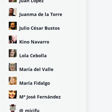
Juan López
Juanma de la Torre
Julio César Bustos
Kino Navarro
Lola Cebolla
María del Valle
María Fidalgo
Mª José Fernández
@_micifu_