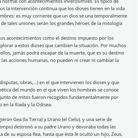
a normal con acontecimientos inverosímiles. Es típico de
os la intervención continua que los dioses tienen en la vida
ombres: es muy corriente que un dios se una temporalmente
de tales uniones serán los grandes héroes de la mitología
 los acontecimientos como el destino impuesto por los
plorar a estos dioses que cambien la situación. Por muchos
 ellos, jamás podrá escapar de la muerte, que es su destino
 las acciones humanas, no pueden ni crear ni cambiar la
sputas, obras,...) en el que intervienen los dioses y que
poética del mundo en el que viven los hombres se conoce
njunto de mitos fueron recogidos fundamentalmente por
en la Ilíada y la Odisea.
ieron Gea (la Tierra) y Urano (el Cielo), y una serie de
 tiempo) destronó a su padre Urano y devoraba todas las
ía de su esposa Rea, hasta que ésta le ocultó un hijo, Zeus,