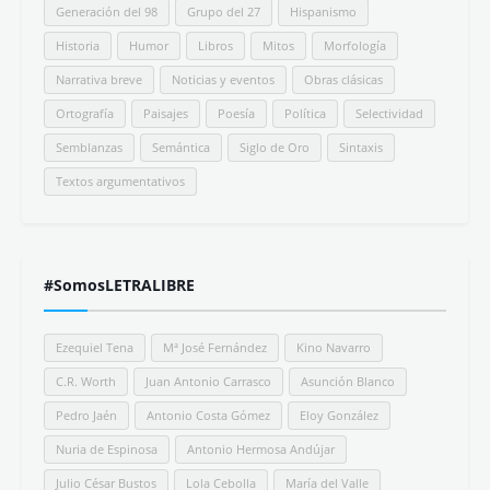
Generación del 98
Grupo del 27
Hispanismo
Historia
Humor
Libros
Mitos
Morfología
Narrativa breve
Noticias y eventos
Obras clásicas
Ortografía
Paisajes
Poesía
Política
Selectividad
Semblanzas
Semántica
Siglo de Oro
Sintaxis
Textos argumentativos
#SomosLETRALIBRE
Ezequiel Tena
Mª José Fernández
Kino Navarro
C.R. Worth
Juan Antonio Carrasco
Asunción Blanco
Pedro Jaén
Antonio Costa Gómez
Eloy González
Nuria de Espinosa
Antonio Hermosa Andújar
Julio César Bustos
Lola Cebolla
María del Valle