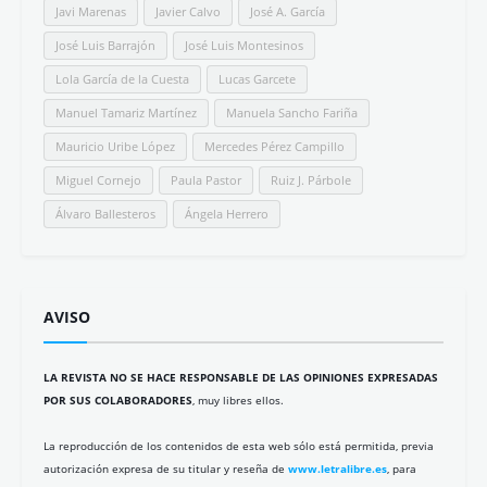
Javi Marenas
Javier Calvo
José A. García
José Luis Barrajón
José Luis Montesinos
Lola García de la Cuesta
Lucas Garcete
Manuel Tamariz Martínez
Manuela Sancho Fariña
Mauricio Uribe López
Mercedes Pérez Campillo
Miguel Cornejo
Paula Pastor
Ruiz J. Párbole
Álvaro Ballesteros
Ángela Herrero
AVISO
LA REVISTA NO SE HACE RESPONSABLE DE LAS OPINIONES EXPRESADAS
POR SUS COLABORADORES
, muy libres ellos.
La reproducción de los contenidos de esta web sólo está permitida, previa
autorización expresa de su titular y reseña de
www.letralibre.es
, para