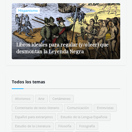
Hispanismo
Libros ideales para regalar (y/o leer) que
desmontan la Leyenda Negra
Todos los temas
Aforismos
Arte
Certámenes
Comentario de texto literario
Comunicación
Entrevistas
Español para extranjeros
Estudio de la Lengua Española
Estudio de la Literatura
Filosofía
Fotografía