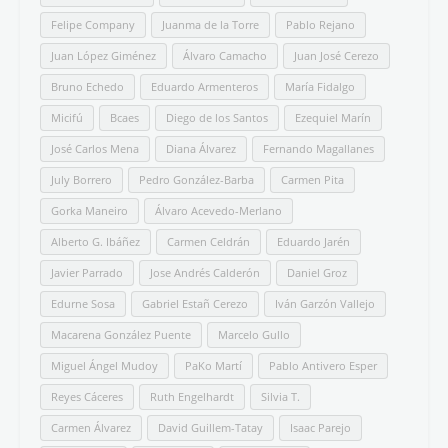
Felipe Company
Juanma de la Torre
Pablo Rejano
Juan López Giménez
Álvaro Camacho
Juan José Cerezo
Bruno Echedo
Eduardo Armenteros
María Fidalgo
Micifú
Bcaes
Diego de los Santos
Ezequiel Marín
José Carlos Mena
Diana Álvarez
Fernando Magallanes
July Borrero
Pedro González-Barba
Carmen Pita
Gorka Maneiro
Álvaro Acevedo-Merlano
Alberto G. Ibáñez
Carmen Celdrán
Eduardo Jarén
Javier Parrado
Jose Andrés Calderón
Daniel Groz
Edurne Sosa
Gabriel Estañ Cerezo
Iván Garzón Vallejo
Macarena González Puente
Marcelo Gullo
Miguel Ángel Mudoy
PaKo Martí
Pablo Antivero Esper
Reyes Cáceres
Ruth Engelhardt
Silvia T.
Carmen Álvarez
David Guillem-Tatay
Isaac Parejo