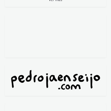
Nuria de Espinosa
Pablo Rejano
P. González-Barba
Reyes Cáceres
La viñeta
Javi Marenas
Por