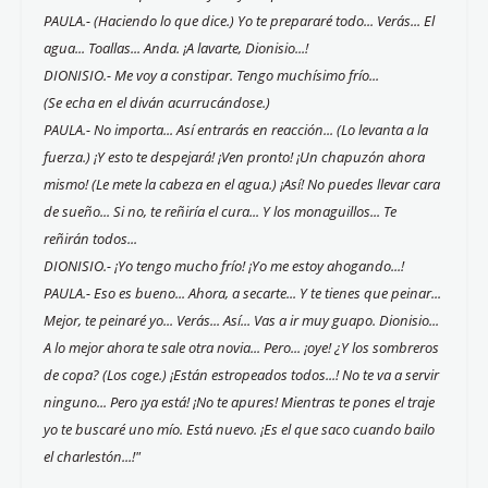
PAULA.- (Haciendo lo que dice.) Yo te prepararé todo... Verás... El
agua... Toallas... Anda. ¡A lavarte, Dionisio...!
DIONISIO.- Me voy a constipar. Tengo muchísimo frío...
(Se echa en el diván acurrucándose.)
PAULA.- No importa... Así entrarás en reacción... (Lo levanta a la
fuerza.) ¡Y esto te despejará! ¡Ven pronto! ¡Un chapuzón ahora
mismo! (Le mete la cabeza en el agua.) ¡Así! No puedes llevar cara
de sueño... Si no, te reñiría el cura... Y los monaguillos... Te
reñirán todos...
DIONISIO.- ¡Yo tengo mucho frío! ¡Yo me estoy ahogando...!
PAULA.- Eso es bueno... Ahora, a secarte... Y te tienes que peinar...
Mejor, te peinaré yo... Verás... Así... Vas a ir muy guapo. Dionisio...
A lo mejor ahora te sale otra novia... Pero... ¡oye! ¿Y los sombreros
de copa? (Los coge.) ¡Están estropeados todos...! No te va a servir
ninguno... Pero ¡ya está! ¡No te apures! Mientras te pones el traje
yo te buscaré uno mío. Está nuevo. ¡Es el que saco cuando bailo
el charlestón...!"