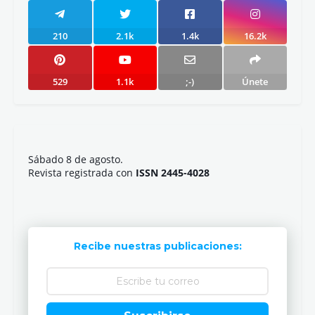
210
2.1k
1.4k
16.2k
529
1.1k
;-)
Únete