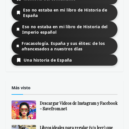
Anglosajones y germánicos
Franceses
Grecolatinos
Hispanos
Italianos
Libros muy nuestros
Me llamo Ulises
No hay ángeles en los senderos
Meditación de la Semana Santa de Sevilla
Sete y la Llave Guanahaní