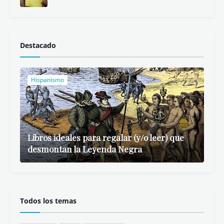
Más visto
Descargar Videos de Instagram y Facebook
- Savefrom.net
Libros ideales para regalar (y/o leer) que
desmontan la Leyenda Negra
Don Miguel Ruiz: Los Cuatro Acuerdos
Libro Resumen
Comentarios
Beto Brom
Gusté leerte, Nurita. Destaco aquello de: //teng...