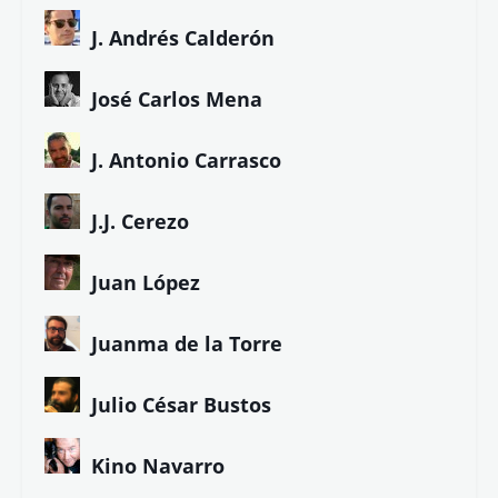
Diana Álvarez
Diego de los Santos
Eduardo Armenteros
Eduardo Jarén
Eloy González
Ezequiel Marín
Ezequiel Tena
Felipe Company