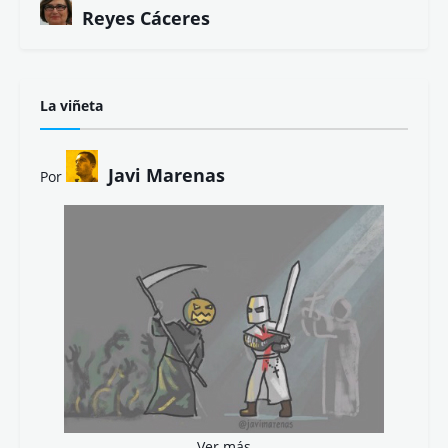
Juanma de la Torre
Julio César Bustos
Kino Navarro
Lola Cebolla
María del Valle
María Fidalgo
Mª José Fernández
@_micifu_