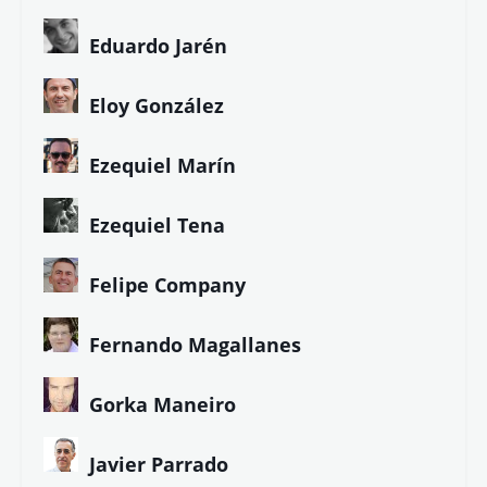
Ángela Herrero
Antonio Hermosa
Asun Blanco
Bcaes
Bruno Echedo
Carmen Álvarez
Carmen Pita
C.R. Worth