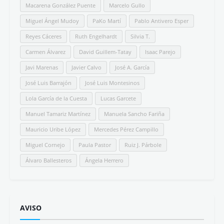
#SomosLETRALIBRE
Ezequiel Tena
Mª José Fernández
Kino Navarro
C.R. Worth
Juan Antonio Carrasco
Asunción Blanco
Pedro Jaén
Antonio Costa Gómez
Eloy González
Nuria de Espinosa
Antonio Hermosa Andújar
Julio César Bustos
Lola Cebolla
María del Valle
Felipe Company
Juanma de la Torre
Pablo Rejano
Juan López Giménez
Álvaro Camacho
Juan José Cerezo
Bruno Echedo
Eduardo Armenteros
María Fidalgo
Micifú
Bcaes
Diego de los Santos
Ezequiel Marín
José Carlos Mena
Diana Álvarez
Fernando Magallanes