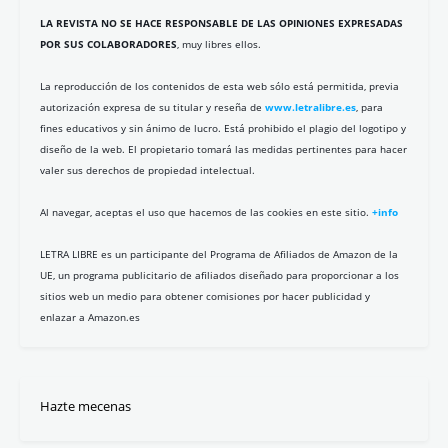
July Borrero
Pedro González-Barba
Carmen Pita
Gorka Maneiro
Álvaro Acevedo-Merlano
Alberto G. Ibáñez
Carmen Celdrán
Eduardo Jarén
Javier Parrado
Jose Andrés Calderón
Daniel Groz
Edurne Sosa
Gabriel Estañ Cerezo
Iván Garzón Vallejo
Macarena González Puente
Marcelo Gullo
Miguel Ángel Mudoy
PaKo Martí
Pablo Antivero Esper
Reyes Cáceres
Ruth Engelhardt
Silvia T.
Carmen Álvarez
David Guillem-Tatay
Isaac Parejo
Javi Marenas
Javier Calvo
José A. García
José Luis Barrajón
José Luis Montesinos
Lola García de la Cuesta
Lucas Garcete
Manuel Tamariz Martínez
Manuela Sancho Fariña
Mauricio Uribe López
Mercedes Pérez Campillo
Miguel Cornejo
Paula Pastor
Ruiz J. Párbole