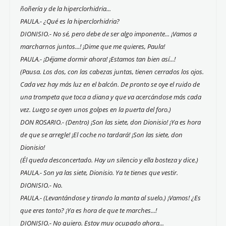
ñoñería y de la hiperclorhidria...
PAULA.- ¿Qué es la hiperclorhidria?
DIONISIO.- No sé, pero debe de ser algo imponente... ¡Vamos a
marcharnos juntos...! ¡Dime que me quieres, Paula!
PAULA.- ¡Déjame dormir ahora! ¡Estamos tan bien así...!
(Pausa. Los dos, con las cabezas juntas, tienen cerrados los ojos.
Cada vez hay más luz en el balcón. De pronto se oye el ruido de
una trompeta que toca a diana y que va acercándose más cada
vez. Luego se oyen unos golpes en la puerta del foro.)
DON ROSARIO.- (Dentro) ¡Son las siete, don Dionisio! ¡Ya es hora
de que se arregle! ¡El coche no tardará! ¡Son las siete, don
Dionisio!
(Él queda desconcertado. Hay un silencio y ella bosteza y dice.)
PAULA.- Son ya las siete, Dionisio. Ya te tienes que vestir.
DIONISIO.- No.
PAULA.- (Levantándose y tirando la manta al suelo.) ¡Vamos! ¿Es
que eres tonto? ¡Ya es hora de que te marches...!
DIONISIO.- No quiero. Estoy muy ocupado ahora...