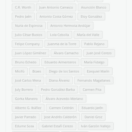
desmontan la Leyenda Negra
Todos los temas
Aforismos
Arte
Certámenes
Comentario de texto literario
Comunicación
Entrevistas
Español para extranjeros
Estudio de la Lengua Española
Estudio de la Literatura
Filosofía
Fotografía
Generación del 98
Grupo del 27
Hispanismo
Historia
Humor
Libros
Mitos
Morfología
Narrativa breve
Noticias y eventos
Obras clásicas
Ortografía
Paisajes
Poesía
Política
Selectividad
Semblanzas
Semántica
Siglo de Oro
Sintaxis
Textos argumentativos