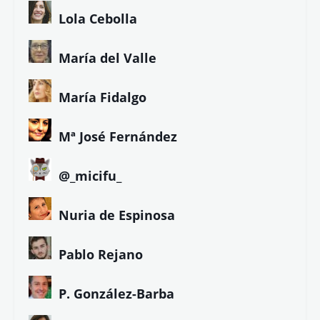
Fernando Magallanes
Gorka Maneiro
Javier Parrado
J. Andrés Calderón
José Carlos Mena
J. Antonio Carrasco
J.J. Cerezo
Juan López