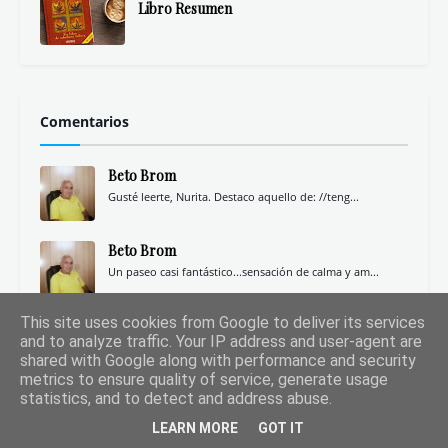
Libro Resumen
Comentarios
Beto Brom
Gusté leerte, Nurita. Destaco aquello de: //teng...
Beto Brom
Un paseo casi fantástico...sensación de calma y am...
This site uses cookies from Google to deliver its services
Beto Brom
and to analyze traffic. Your IP address and user-agent are
Interesantes tus apreciaciones. Shalom colega de l...
shared with Google along with performance and security
metrics to ensure quality of service, generate usage
statistics, and to detect and address abuse.
LEARN MORE
GOT IT
Destacado