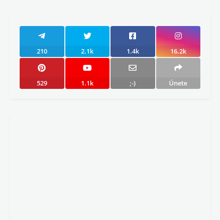
210
2.1k
1.4k
16.2k
529
1.1k
;-)
Únete