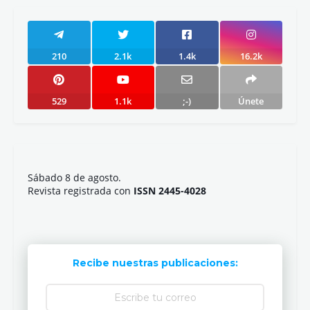
210
2.1k
1.4k
16.2k
529
1.1k
;-)
Únete
Sábado 8 de agosto.
Revista registrada con
ISSN 2445-4028
Recibe nuestras publicaciones: