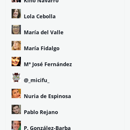
Kino Navarro
Lola Cebolla
María del Valle
María Fidalgo
Mª José Fernández
@_micifu_
Nuria de Espinosa
Pablo Rejano
P. González-Barba