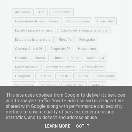
Aforismos
Arte
Certámenes
Comentario de texto literario
Comunicación
Entrevistas
Español para extranjeros
Estudio de la Lengua Española
Estudio de la Literatura
Filosofía
Fotografía
Generación del 98
Grupo del 27
Hispanismo
Historia
Humor
Libros
Mitos
Morfología
Narrativa breve
Noticias y eventos
Obras clásicas
Ortografía
Paisajes
Poesía
Política
Selectividad
Semblanzas
Semántica
Siglo de Oro
Sintaxis
Textos argumentativos
This site uses cookies from Google to deliver its services
and to analyze traffic. Your IP address and user-agent are
shared with Google along with performance and security
metrics to ensure quality of service, generate usage
statistics, and to detect and address abuse.
#SomosLETRALIBRE
LEARN MORE
GOT IT