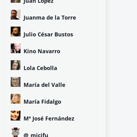
Juan López
Juanma de la Torre
Julio César Bustos
Kino Navarro
Lola Cebolla
María del Valle
María Fidalgo
Mª José Fernández
@_micifu_