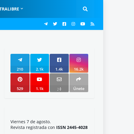
TRALIBRE
210
2.1k
1.4k
16.2k
529
1.1k
;-)
Únete
Viernes 7 de agosto.
Revista registrada con
ISSN 2445-4028