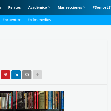
a
Relatos
Académico
Más secciones
#SomosLE
Encuentros
En los medios