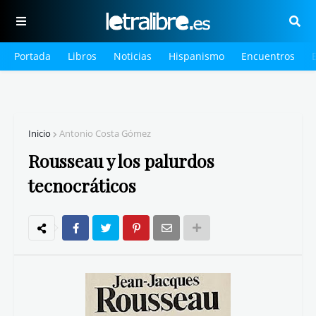
Portada
Libros
Noticias
Hispanismo
Encuentros
Inicio
Antonio Costa Gómez
Rousseau y los palurdos
tecnocráticos