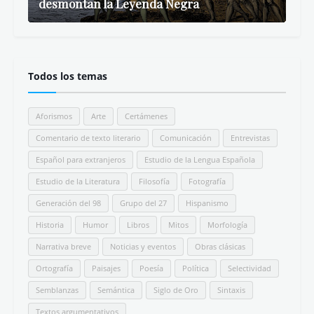
desmontan la Leyenda Negra
Todos los temas
Aforismos
Arte
Certámenes
Comentario de texto literario
Comunicación
Entrevistas
Español para extranjeros
Estudio de la Lengua Española
Estudio de la Literatura
Filosofía
Fotografía
Generación del 98
Grupo del 27
Hispanismo
Historia
Humor
Libros
Mitos
Morfología
Narrativa breve
Noticias y eventos
Obras clásicas
Ortografía
Paisajes
Poesía
Política
Selectividad
Semblanzas
Semántica
Siglo de Oro
Sintaxis
Textos argumentativos