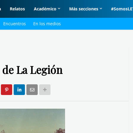
a
Relatos
Académico
Más secciones
#SomosLE
Encuentros
En los medios
 de La Legión