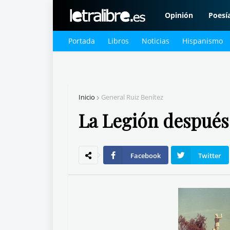
Opinión
Poesí
Portada
Libros
Noticias
Hispanismo
Inicio
General Ruiz Benítez
La Legión después
Facebook
Twitter