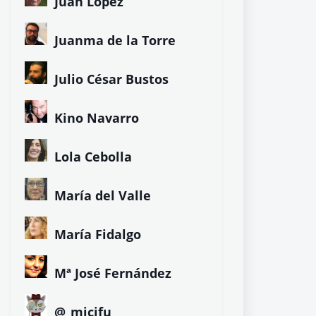
Juan López
Juanma de la Torre
Julio César Bustos
Kino Navarro
Lola Cebolla
María del Valle
María Fidalgo
Mª José Fernández
@_micifu_