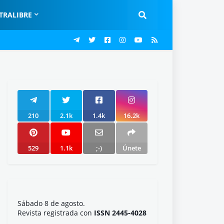
TRALIBRE
210
2.1k
1.4k
16.2k
529
1.1k
;-)
Únete
Sábado 8 de agosto.
Revista registrada con
ISSN 2445-4028