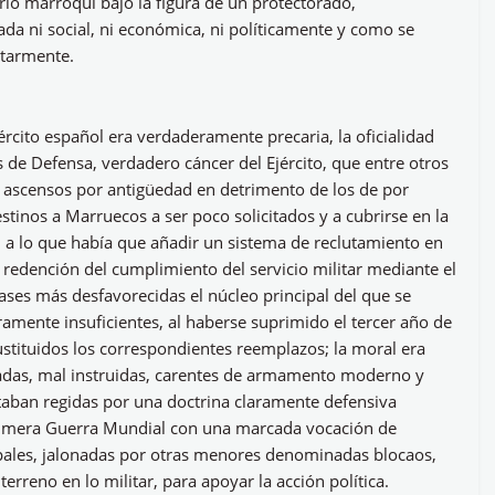
torio marroquí bajo la figura de un protectorado,
ada ni social, ni económica, ni políticamente y como se
tarmente.
ército español era verdaderamente precaria, la oficialidad
 de Defensa, verdadero cáncer del Ejército, que entre otros
s ascensos por antigüedad en detrimento de los de por
stinos a Marruecos a ser poco solicitados y a cubrirse en la
, a lo que había que añadir un sistema de reclutamiento en
la redención del cumplimiento del servicio militar mediante el
ases más desfavorecidas el núcleo principal del que se
aramente insuficientes, al haberse suprimido el tercer año de
sustituidos los correspondientes reemplazos; la moral era
adas, mal instruidas, carentes de armamento moderno y
aban regidas por una doctrina claramente defensiva
 Primera Guerra Mundial con una marcada vocación de
pales, jalonadas por otras menores denominadas blocaos,
rreno en lo militar, para apoyar la acción política.